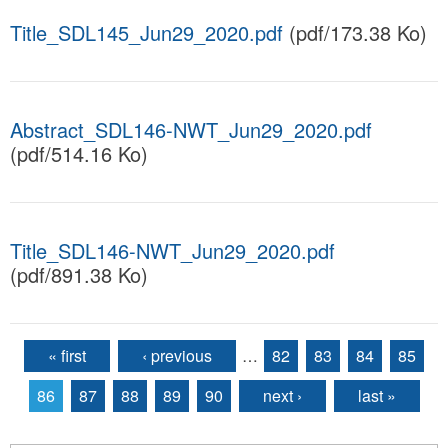
Title_SDL145_Jun29_2020.pdf
(pdf/173.38 Ko)
Abstract_SDL146-NWT_Jun29_2020.pdf
(pdf/514.16 Ko)
Title_SDL146-NWT_Jun29_2020.pdf
(pdf/891.38 Ko)
« first
‹ previous
…
82
83
84
85
Pages
86
87
88
89
90
next ›
last »