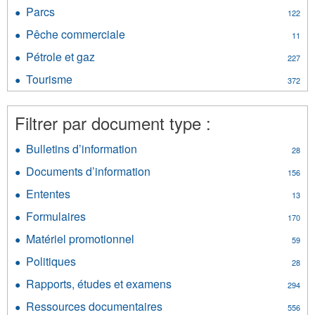
Mines
filter
Parcs
Apply
122
et
Parcs
minéraux
Pêche commerciale
Apply
11
filter
filter
Pêche
Pétrole et gaz
Apply
227
commerciale
Pétrole
filter
Tourisme
Apply
372
et
Tourisme
gaz
filter
filter
Filtrer par document type :
Bulletins d’information
Apply
28
Bulletins
Documents d’information
Apply
156
d’information
Documents
filter
Ententes
Apply
13
d’information
Ententes
filter
Formulaires
Apply
170
filter
Formulaires
Matériel promotionnel
Apply
59
filter
Matériel
Politiques
Apply
28
promotionnel
Politiques
filter
Rapports, études et examens
Apply
294
filter
Rapports,
Ressources documentaires
Apply
556
études