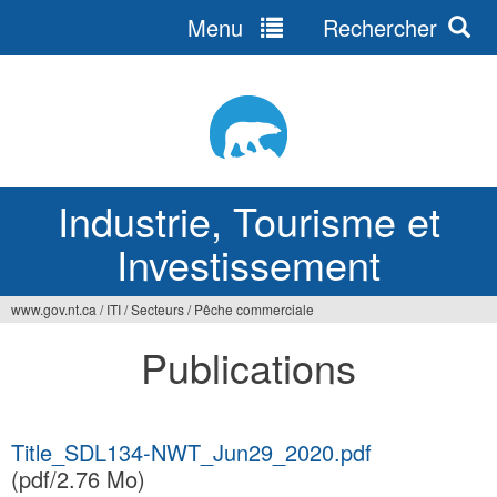
Menu
Rechercher
Jump
to
navigation
Industrie, Tourisme et
Investissement
www.gov.nt.ca
/
ITI
/
Secteurs
/
Pêche commerciale
Vous
Publications
êtes
ici
Title_SDL134-NWT_Jun29_2020.pdf
(pdf/2.76 Mo)