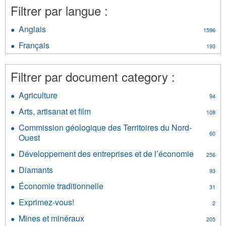
Filtrer par langue :
Anglais
Apply
1596
Anglais
Français
Apply
193
filter
Français
filter
Filtrer par document category :
Agriculture
Apply
94
Agriculture
Arts, artisanat et film
Apply
108
filter
Arts,
Commission géologique des Territoires du Nord-
artisanat
60
Ouest
Apply
et
Commission
film
Développement des entreprises et de l’économie
Apply
256
géologique
filter
Dévelop
des
Diamants
Apply
93
des
Territoires
Diamants
entrepri
Économie traditionnelle
Apply
du
31
filter
et
Économie
Nord-
Exprimez-vous!
Apply
de
2
traditionnelle
Ouest
Exprimez-
l’économ
filter
Mines et minéraux
filter
Apply
205
vous!
filter