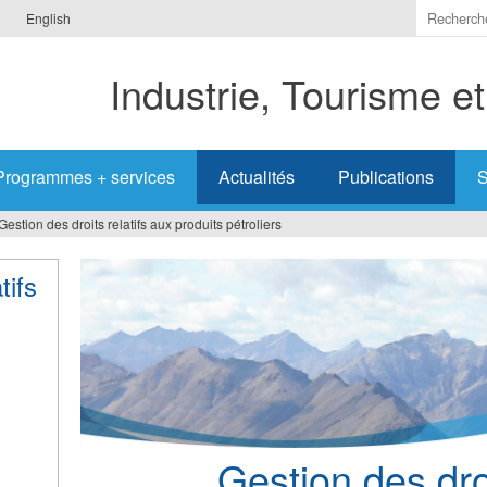
Indiquer
English
les
termes
Industrie, Tourisme e
à
recherc
Programmes + services
Actualités
Publications
S
Gestion des droits relatifs aux produits pétroliers
tifs
Gestion des droi