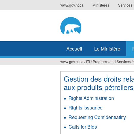
Jump
www.gov.nt.ca
Ministères
Services
to
navigation
Accueil
Le Ministère
www.gov.nt.ca
/
ITI
/
Programs and Services
/
Vous
êtes
Gestion des droits rela
aux produits pétroliers
ici
Rights Administration
Rights Issuance
Requesting Confidentiatlity
Calls for Bids