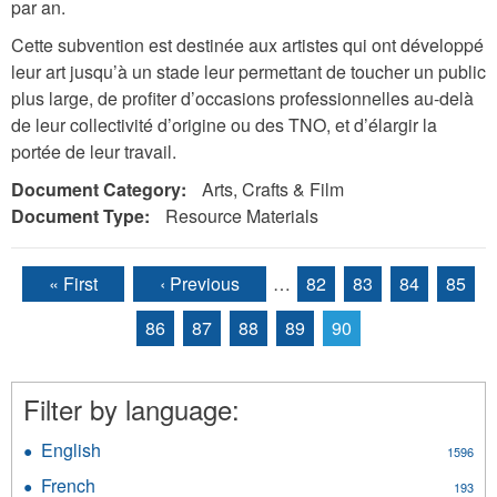
par an.
Cette subvention est destinée aux artistes qui ont développé
leur art jusqu’à un stade leur permettant de toucher un public
plus large, de profiter d’occasions professionnelles au-delà
de leur collectivité d’origine ou des TNO, et d’élargir la
portée de leur travail.
Document Category:
Arts, Crafts & Film
Document Type:
Resource Materials
« First
‹ Previous
…
82
83
84
85
Pages
86
87
88
89
90
Filter by language:
English
Apply
1596
English
French
Apply
193
filter