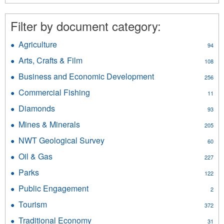
French
filter
Filter by document category:
Agriculture
Apply
94
Agriculture
Arts, Crafts & Film
Apply
108
filter
Arts,
Business and Economic Development
Apply
256
Crafts
Business
&
Commercial Fishing
Apply
11
and
Film
Commercial
Economic
Diamonds
Apply
filter
93
Fishing
Development
Diamonds
filter
Mines & Minerals
Apply
filter
205
filter
Mines
NWT Geological Survey
Apply
60
&
NWT
Minerals
Oil & Gas
Apply
227
Geological
filter
Oil
Survey
Parks
Apply
122
&
filter
Parks
Gas
Public Engagement
Apply
2
filter
filter
Public
Tourism
Apply
372
Engagement
Tourism
filter
Traditional Economy
Apply
31