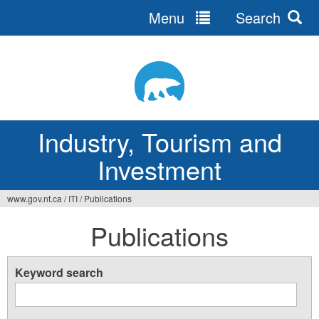
Menu
Search
Jump
to
navigation
Industry, Tourism and
Investment
www.gov.nt.ca
/
ITI
/
Publications
You
Publications
are
here
Keyword search