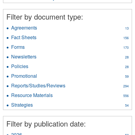
filter
Traditional
Economy
Filter by document type:
filter
Agreements
Apply
13
Agreements
Fact Sheets
Apply
156
filter
Fact
Forms
Apply
170
Sheets
Forms
filter
Newsletters
Apply
28
filter
Newsletters
Policies
Apply
28
filter
Policies
Promotional
Apply
59
filter
Promotional
Reports/Studies/Reviews
Apply
294
filter
Reports/Studies/Reviews
Resource Materials
Apply
556
filter
Resource
Strategies
Apply
54
Materials
Strategies
filter
filter
Filter by publication date:
2026
Apply
52