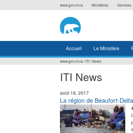
Jump
www.gov.nt.ca
Ministères
Services
to
navigation
Accueil
Le Ministère
www.gov.nt.ca
/
ITI
/
News
Vous
ITI News
êtes
ici
août 18, 2017
La région de Beaufort-Delta