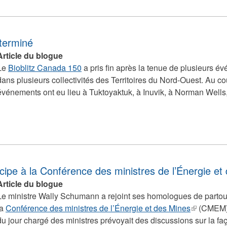
 terminé
Article du blogue
Le
Bioblitz Canada 150
a pris fin après la tenue de plusieurs év
dans plusieurs collectivités des Territoires du Nord-Ouest. Au c
événements ont eu lieu à Tuktoyaktuk, à Inuvik, à Norman Wells,
ipe à la Conférence des ministres de l’Énergie et
Article du blogue
Le ministre Wally Schumann a rejoint ses homologues de partou
la
Conférence des ministres de l’Énergie et des Mines
(link
(CMEM) 
du jour chargé des ministres prévoyait des discussions sur la f
is