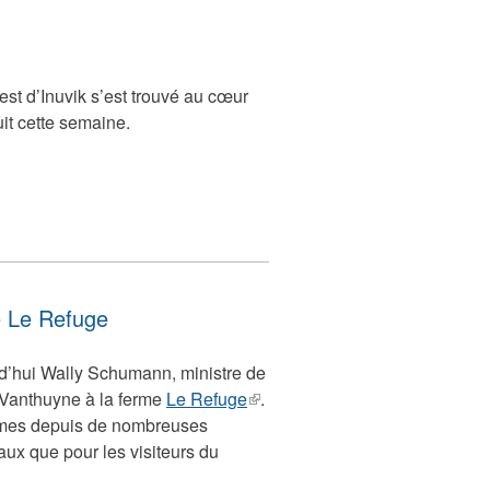
est d’Inuvik s’est trouvé au cœur
uit cette semaine.
le Le Refuge
urd’hui Wally Schumann, ministre de
y Vanthuyne à la ferme
Le Refuge
(link
.
gumes depuis de nombreuses
is
aux que pour les visiteurs du
external)