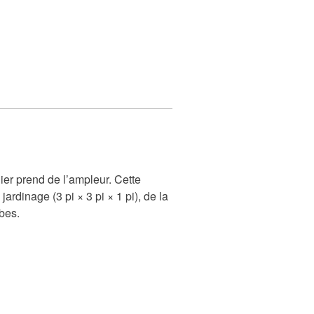
ier prend de l’ampleur. Cette
rdinage (3 pi × 3 pi × 1 pi), de la
rbes.