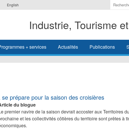
Indiquer
English
les
termes
Industrie, Tourisme e
à
recherc
Programmes + services
Actualités
Publications
S
 se prépare pour la saison des croisières
Article du blogue
Le premier navire de la saison devrait accoster aux Territoires
prochaine et les collectivités côtières du territoire sont prêtes à t
économiques.