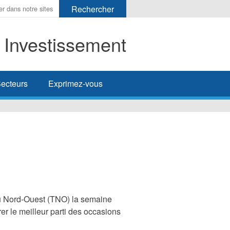
t Investissement
her
ecteurs
Exprimez-vous
 du Nord-Ouest (TNO) la semaine
irer le meilleur parti des occasions