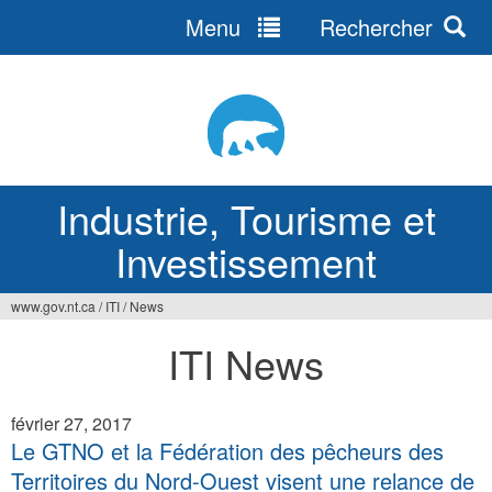
Menu
Rechercher
Jump
to
navigation
Industrie, Tourisme et
Investissement
www.gov.nt.ca
/
ITI
/
News
Vous
ITI News
êtes
ici
février 27, 2017
Le GTNO et la Fédération des pêcheurs des
Territoires du Nord-Ouest visent une relance de