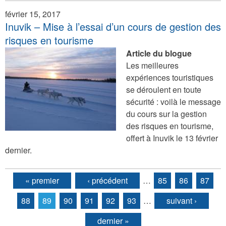
février 15, 2017
Inuvik – Mise à l’essai d’un cours de gestion des
risques en tourisme
Article du blogue
Les meilleures
expériences touristiques
se déroulent en toute
sécurité : voilà le message
du cours sur la gestion
des risques en tourisme,
offert à Inuvik le 13 février
dernier.
« premier
‹ précédent
…
85
86
87
Pages
88
89
90
91
92
93
…
suivant ›
dernier »