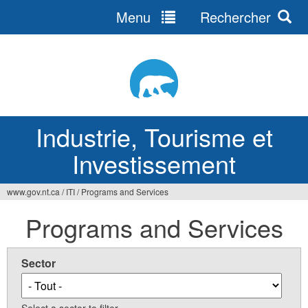
Menu
Rechercher
Jump
to
navigation
Industrie, Tourisme et
Investissement
www.gov.nt.ca
/
ITI
/
Programs and Services
Vous
Programs and Services
êtes
ici
Sector