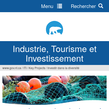
Menu
Rechercher
Jump
to
navigation
Industrie, Tourisme et
Investissement
www.gov.nt.ca
/
ITI
/
Key Projects
/
Investir dans la diversité
Vous
êtes
ici